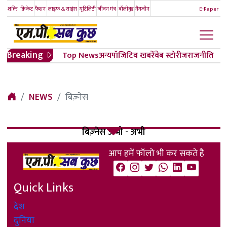
शक्ति
क्रिकेट
फैशन
लाइफ & साइंस
यूटिलिटी
जीवन मंत्र
बॉलीवुड
मैगजीन
E-Paper
Breaking
Top News
अन्य
पॉजिटिव खबरें
वेब स्टोरीज
राजनीति
NEWS
बिज़्नेस
बिज़्नेस अभी - अभी
आप हमें फॉलो भी कर सकते है
Quick Links
देश
दुनिया