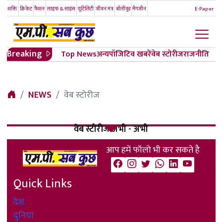
शक्ति
क्रिकेट
फैशन
लाइफ & साइंस
यूटिलिटी
जीवन मंत्र
बॉलीवुड
मैगजीन
E-Paper
Breaking
Top News
अन्य
पॉजिटिव खबरें
वेब स्टोरीज
राजनीति
NEWS
वेब स्टोरीज
वेब स्टोरीज अभी - अभी
आप हमें फॉलो भी कर सकते है
Quick Links
देश
दुनिया