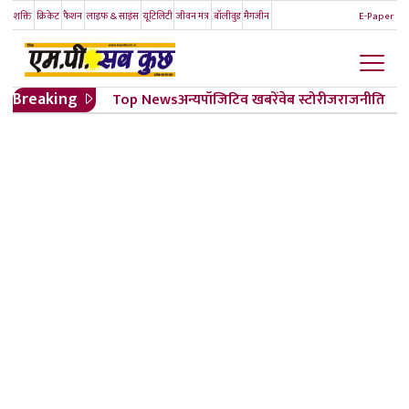
शक्ति
क्रिकेट
फैशन
लाइफ & साइंस
यूटिलिटी
जीवन मंत्र
बॉलीवुड
मैगजीन
E-Paper
Breaking
Top News
अन्य
पॉजिटिव खबरें
वेब स्टोरीज
राजनीति