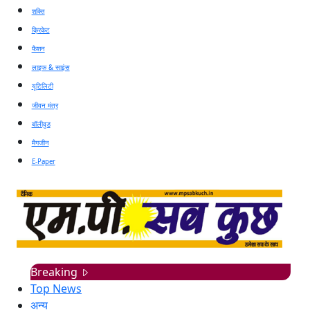
शक्ति
क्रिकेट
फैशन
लाइफ & साइंस
यूटिलिटी
जीवन मंत्र
बॉलीवुड
मैगजीन
E-Paper
Breaking
Top News
अन्य